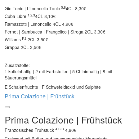
5,8
Gin Tonic | Limoncello Tonic
4CL 8,30€
1,2,3
Cuba Libre
4CL 8,10€
Ramazzotti | Limoncello
4CL 4,90€
Fernet | Sambucca | Frangelico | Strega
2CL 3,30€
F,2
Williams
2CL 3,50€
Grappa
2CL 3,50€
Zusatzstoffe:
1 koffeinhaltig | 2 mit Farbstoffen | 5 Chininhaltig | 8 mit
Säuerungsmittel
E Schalenfrüchte | F Schwefeldioxid und Sulphite
Prima Colazione | Frühstück
Prima Colazione | Frühstück
A,B,D
Französisches Frühstück
4,90€
Croissant mit Butter und hausgemachter Marmelade