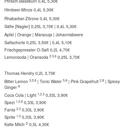
Pfirsich-Basilikum 0,4L 5,30€
Himbeer-Minze 0,4L 5,30€
Rhabarber-Zitrone 0,4L 5,30€
Säfte [Nagler]
0,25L 3,70€ | 0,4L 5,30€
Apfel | Orange | Maracuja | Johannisbeere
Saftschorle
0,25L 3,50€ | 0,4L 5,10€
Frischgepresster O-Saft
0,2L 4,70€
2,3,6
Lemonsoda | Oransoda
0,25L 3,70€
Thomas Hendry
0,2L 3,70€
3,5,8
5,8
2,8
Bitter Lemon
| Tonic Water
| Pink Grapefruit
| Spicey
8
Ginger
1,2,3
Coca Cola | Light
0,33L 3,90€
1,2,6
Spezi
0,33L 3,90€
2,3
Fanta
0,33L 3,90€
1,3
Sprite
0,33L 3,90€
D
Kalte Milch
0,5L 4,30€