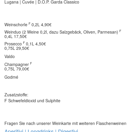
Lugana | Cuvée | D.O.P. Garda Classico
F
Weinschorle
0,2L 4,90€
F
Weinduo (2 Weine 0,2l, dazu Salzgebäck, Oliven, Parmesan)
0,4L 17,50€
F
Prosecco
0,1L 4,50€
0,75L 29,50€
Valdo
F
Champagner
0,75L 79,00€
Godmé
Zusatzstoffe:
F Schwefeldioxid und Sulphite
Fragen Sie nach unserer Weinkarte mit weiteren Flaschenweinen
Aperitivi | Longdrinks | Digestivi