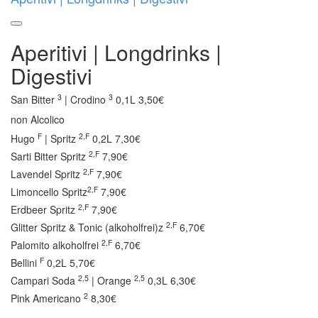
Aperitivi | Longdrinks |
Digestivi
3
3
San Bitter
| Crodino
0,1L 3,50€
non Alcolico
F
2,F
Hugo
| Spritz
0,2L 7,30€
2,F
Sarti Bitter Spritz
7,90€
2,F
Lavendel Spritz
7,90€
2,F
Limoncello Spritz
7,90€
2,F
Erdbeer Spritz
7,90€
2,F
Glitter Spritz & Tonic (alkoholfrei)z
6,70€
2,F
Palomito alkoholfrei
6,70€
F
Bellini
0,2L 5,70€
2,5
2,5
Campari Soda
| Orange
0,3L 6,30€
2
Pink Americano
8,30€