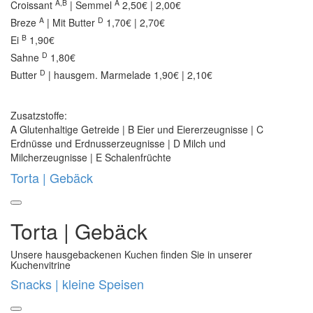
A,B
A
Croissant
| Semmel
2,50€ | 2,00€
A
D
Breze
| Mit Butter
1,70€ | 2,70€
B
Ei
1,90€
D
Sahne
1,80€
D
Butter
| hausgem. Marmelade
1,90€ | 2,10€
Zusatzstoffe:
A Glutenhaltige Getreide | B Eier und Eiererzeugnisse | C
Erdnüsse und Erdnusserzeugnisse | D Milch und
Milcherzeugnisse | E Schalenfrüchte
Torta | Gebäck
Torta | Gebäck
Unsere hausgebackenen Kuchen finden Sie in unserer
Kuchenvitrine
Snacks | kleine Speisen